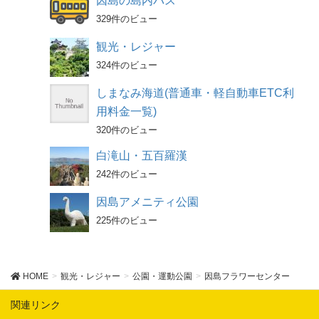
因島の島内バス
329件のビュー
観光・レジャー
324件のビュー
しまなみ海道(普通車・軽自動車ETC利
用料金一覧)
320件のビュー
白滝山・五百羅漢
242件のビュー
因島アメニティ公園
225件のビュー
HOME
観光・レジャー
公園・運動公園
因島フラワーセンター
関連リンク