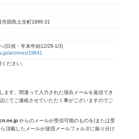
道市因島土生町1899-31
日祝・年末年始12/29-1/3)
a.jp/archives/19641
用ください。
します。間違って入力された場合メールを返信でき
話にてご連絡させていただく事がございますのでご
n.ne.jp
からのメールが受信可能のものを(または受
から頂戴したメールが迷惑メールフォルダに振り分け