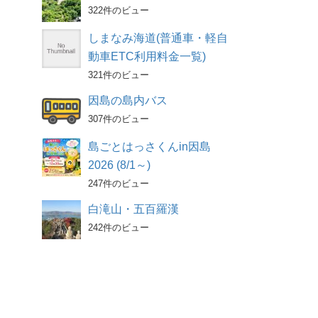
322件のビュー
しまなみ海道(普通車・軽自
動車ETC利用料金一覧)
321件のビュー
因島の島内バス
307件のビュー
島ごとはっさくんin因島
2026 (8/1～)
247件のビュー
白滝山・五百羅漢
242件のビュー