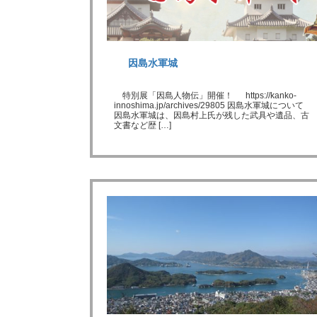
因島水軍城
特別展「因島人物伝」開催！ https://kanko-
innoshima.jp/archives/29805 因島水軍城について
因島水軍城は、因島村上氏が残した武具や遺品、古
文書など歴 […]