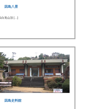
因島八景
1白滝山頂 […]
因島史料館