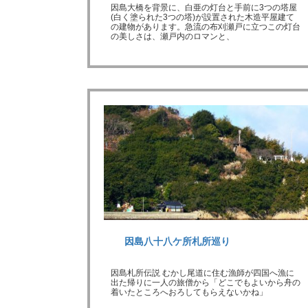
因島大橋を背景に、白亜の灯台と手前に3つの塔屋
(白く塗られた3つの塔)が設置された木造平屋建て
の建物があります。急流の布刈瀬戸に立つこの灯台
の美しさは、瀬戸内のロマンと、
因島八十八ケ所札所巡り
因島札所伝説 むかし尾道に住む漁師が四国へ漁に
出た帰りに一人の旅僧から「どこでもよいから舟の
着いたところへおろしてもらえないかね」