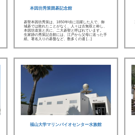
本因坊秀策囲碁記念館
碁聖本因坊秀策は、1850年頃に活躍した人で、御
城碁では敗れたことがなく、人々は古無双と称し、
本因坊道策と共に、二大碁聖と呼ばれています。
生家跡の秀策記念館には、江戸から父母に送った手
紙、署名入りの碁盤など、数多くの遺 […]
福山大学マリンバイオセンター水族館