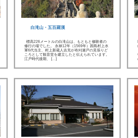
白滝山・五百羅漢
標高226メートルの白滝山は、もともと修験者の
修行の場でした。 永禄12年（1569年）因島村上水
軍6代当主、村上新蔵人吉充が布刈瀬戸の見張りど
ころとして観音堂を建立したと伝えられています。
江戸時代後期、 […]