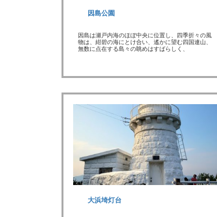
因島公園
因島は瀬戸内海のほぼ中央に位置し、四季折々の風
物は、紺碧の海にとけ合い、遙かに望む四国連山、
無数に点在する島々の眺めはすばらしく、
大浜埼灯台