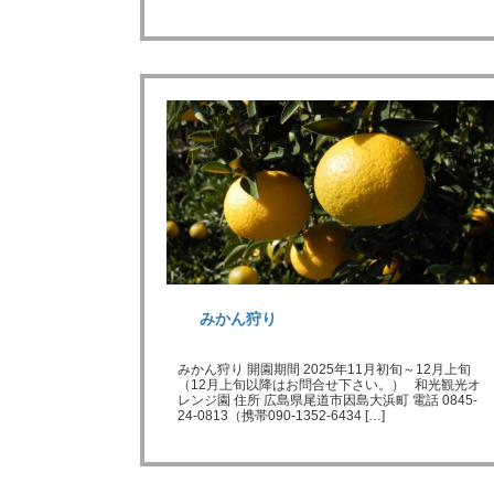
みかん狩り
みかん狩り 開園期間 2025年11月初旬～12月上旬
（12月上旬以降はお問合せ下さい。） 和光観光オ
レンジ園 住所 広島県尾道市因島大浜町 電話 0845-
24-0813（携帯090-1352-6434 […]