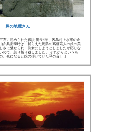
鼻の地蔵さん
巨石に秘められた伝説 慶長4年、因島村上水軍の金
山亦兵衛泰時は、捕らえた周防の高橋蔵人の娘の美
しさに魅せられ、側女にしようとしましたが応じな
いので、怒り斬り殺しました。 それからというも
の、夜になると娘の弾いていた琴の音 […]