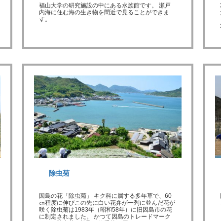
福山大学の研究施設の中にある水族館です。 瀬戸
内海に住む海の生き物を間近で見ることができま
す。
除虫菊
因島の花「除虫菊」 キク科に属する多年草で、60
㎝程度に伸びこの先に白い花弁が一列に並んだ花が
咲く除虫菊は1983年（昭和58年）に旧因島市の花
に制定されました。 かつて因島のトレードマーク