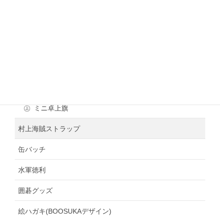
㊤
シール
まるじょう
㊤
クリアファイル
日本遺産村上海賊クリアファイル
新村上海賊タペストリー
新いんのしまタオル
まるじょう
㊤
ミニ卓上旗
村上海賊ストラップ
缶バッチ
水軍徳利
囲碁グッズ
絵ハガキ(BOOSUKAデザイン)