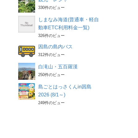
330件のビュー
しまなみ海道(普通車・軽自
動車ETC利用料金一覧)
326件のビュー
因島の島内バス
312件のビュー
白滝山・五百羅漢
250件のビュー
島ごとはっさくんin因島
2026 (8/1～)
249件のビュー