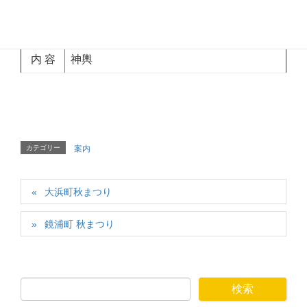
日 時
2019年10月27日(日)
内 容
神輿
カテゴリー
案内
大浜町秋まつり
鏡浦町 秋まつり